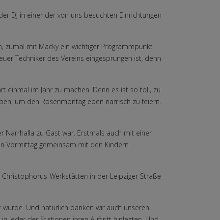
r DJ in einer der von uns besuchten Einrichtungen
 zumal mit Mäcky ein wichtiger Programmpunkt
neuer Techniker des Vereins eingesprungen ist, denn
rt einmal im Jahr zu machen. Denn es ist so toll, zu
geben, um den Rosenmontag eben närrisch zu feiern.
 Narrhalla zu Gast war. Erstmals auch mit einer
en Vormittag gemeinsam mit den Kindern
e Christophorus-Werkstätten in der Leipziger Straße
t wurde. Und natürlich danken wir auch unseren
 jeder der Stationen ihren Auftritt hinlegten. Und