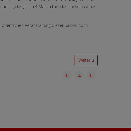
 ist, das gleich 4 Mal zu tun: das Lächeln ist nie
 öffentlichen Veranstaltung dieser Saison noch
Nächster Beitrag: Massen-St
Weiter