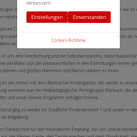
verbessern.
orgen stand dann die Kappenfahrt auf dem Programm, oder wie es de
n nannte: unsere Sozialtour.
Einstellungen
Einverstanden
 Jahren Coronapause war uns die Routine etwas abhanden gekommen,
stig krankheitsbedingt ausgefallen ist und Henne ebenso spontan als 
Cookies-Richtlinie
ätten wir leider keine Musik gehabt.
 ist uns eine Verpflichtung und ein Selbstverständnis, diese Kappenfah
wie viel Mühe sich die Verantwortlichen in den Einrichtungen immer 
e kleinen und großen Närrinnen und Narren danken es ihnen.
g es wie immer mit dem Marbacher Kindergarten, der wieder in unserer
ung vertreten war die Heilpädagogische Wohngruppe Marbach, die d
hte und unser kleines Programm verfolgen konnte.
eßend ging es wieder ins Staatliche Förderzentrum 1 und später in di
 de Ringelberg.
en Dankeschön für den freundlichen Empfang, der uns überall bereite
aus der kleinen Garde, den Tanzmariechen und dem Showballett, die in