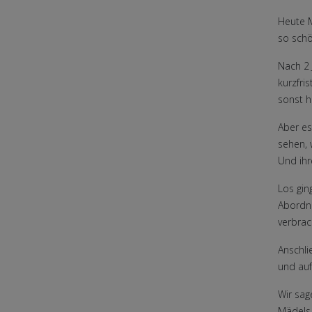
Heute M
so schö
Nach 2
kurzfri
sonst h
Aber es
sehen, 
Und ihr
Los gin
Abordn
verbrac
Anschli
und auf
Wir sag
Mädels 