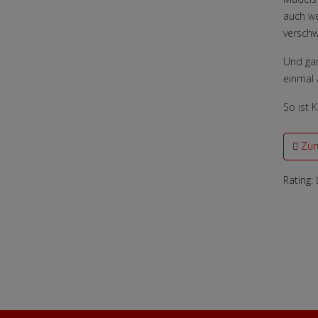
auch we
versch
Und gan
einmal 
So ist 
Vorher
Zur
Rating: