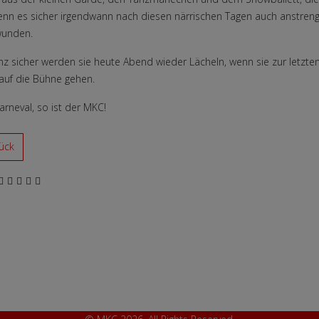
nn es sicher irgendwann nach diesen närrischen Tagen auch anstrengend
wunden.
z sicher werden sie heute Abend wieder Lächeln, wenn sie zur letzten
auf die Bühne gehen.
Karneval, so ist der MKC!
iger Beitrag: Es ist vorbei, bye, bye 62. Saison
ück