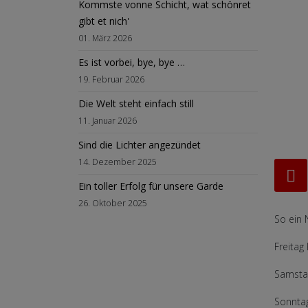
Kommste vonne Schicht, wat schönret
gibt et nich'
01. März 2026
Es ist vorbei, bye, bye …
19. Februar 2026
Die Welt steht einfach still
11. Januar 2026
Sind die Lichter angezündet
14. Dezember 2025
Ein toller Erfolg für unsere Garde
26. Oktober 2025
So ein 
Freitag
Samstag
Sonntag