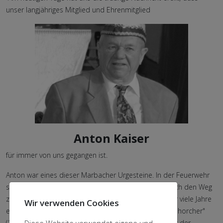
unser langjähriges Mitglied und Ehrenmitglied
Anton Kaiser
für immer von uns gegangen ist.
Anton war eines dieser Marbacher Urgesteine. In der Feuerwehr
schon seit Mitte der 50er aktiv, fand er relativ früh auch den Weg
zum noch jungen MKC. Unseren Verein prägte er über viele Jahre
Wir verwenden Cookies
ein gutes Stück mit, er war Teil der legendären "Ladenhorcher"
(1974-1981/82) und hatte zahlreiche Auftritte als einer der