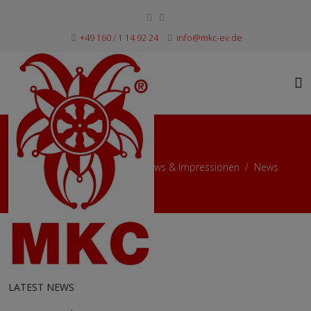
+49 160 / 1 14 92 24
info@mkc-ev.de
News
Aktuelle Seite:
Startseite
News & Impressionen
News
Der MKC trauert…
LATEST NEWS