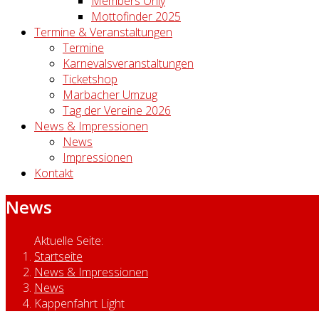
Members Only
Mottofinder 2025
Termine & Veranstaltungen
Termine
Karnevalsveranstaltungen
Ticketshop
Marbacher Umzug
Tag der Vereine 2026
News & Impressionen
News
Impressionen
Kontakt
News
Aktuelle Seite:
Startseite
News & Impressionen
News
Kappenfahrt Light