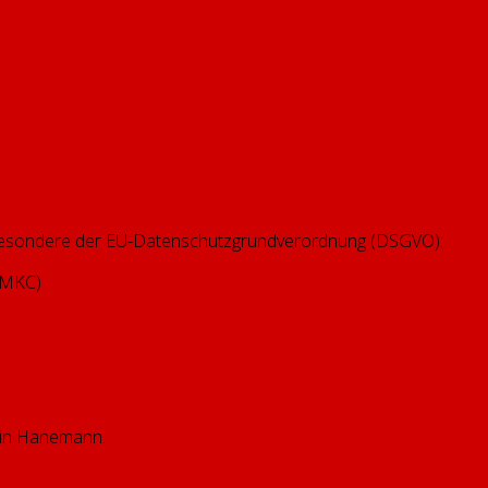
nsbesondere der EU-Datenschutzgrundverordnung (DSGVO):
n MKC)
rtin Hanemann.