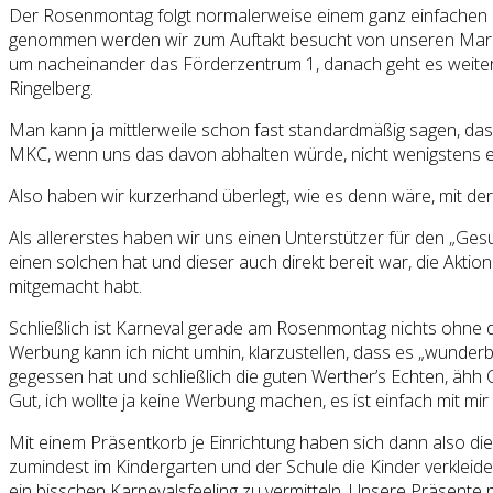
Der Rosenmontag folgt normalerweise einem ganz einfachen S
genommen werden wir zum Auftakt besucht von unseren Marba
um nacheinander das Förderzentrum 1, danach geht es weiter i
Ringelberg.
Man kann ja mittlerweile schon fast standardmäßig sagen, dass 
MKC, wenn uns das davon abhalten würde, nicht wenigstens 
Also haben wir kurzerhand überlegt, wie es denn wäre, mit de
Als allererstes haben wir uns einen Unterstützer für den „Ge
einen solchen hat und dieser auch direkt bereit war, die Akti
mitgemacht habt.
Schließlich ist Karneval gerade am Rosenmontag nichts ohne d
Werbung kann ich nicht umhin, klarzustellen, dass es „wunder
gegessen hat und schließlich die guten Werther’s Echten, ähh
Gut, ich wollte ja keine Werbung machen, es ist einfach mit mi
Mit einem Präsentkorb je Einrichtung haben sich dann also di
zumindest im Kindergarten und der Schule die Kinder verklei
ein bisschen Karnevalsfeeling zu vermitteln. Unsere Präsente 