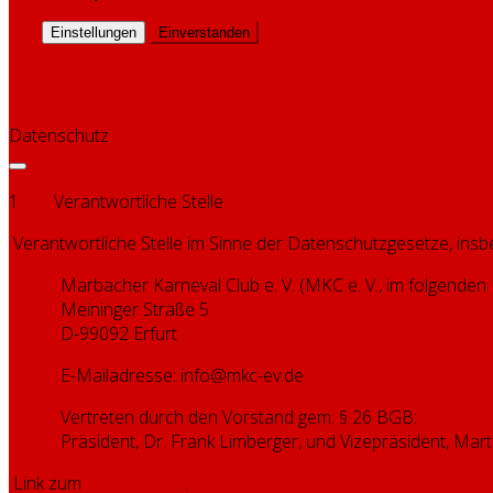
Einstellungen
Einverstanden
Cookies-Richtlinie
Datenschutz
1 Verantwortliche Stelle
Verantwortliche Stelle im Sinne der Datenschutzgesetze, i
Marbacher Karneval Club e. V. (MKC e. V., im folgende
Meininger Straße 5
D-99092 Erfurt
E-Mailadresse: info@mkc-ev.de
Vertreten durch den Vorstand gem. § 26 BGB:
Präsident, Dr. Frank Limberger, und Vizepräsident, Ma
Link zum
Impressum
.