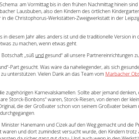
chema: am Vormittag bis in den frühen Nachmittag hinein sind
cher Lausbuben, also den Kindern des örtlichen Kindergarten
n die Christophorus-Werkstätten-Zweigwerkstatt in der Leipzige
in diesem Jahr alles anders ist und die traditionelle Version in
etwas zu machen, wenn etwas geht.
r Botschaft „süß
und
gesund“ all unsere Partnereinrichtungen z
sund“-Part gesucht. Was wäre da naheliegender, als sich gesund
on zu unterstützen. Vielen Dank an das Team vom
Marbacher Obs
ie zugehörigen Karnevalskamellen. Sollte aber jemand denken, 
bare Storck-Bonbons“ waren, Storck-Riesen, von denen der klei
 Original, die der Großvater schon von seinem Großvater bekam 
r durchgegangen.
e Minister Hanemann und Cizek auf den Weg gemacht und die Prä
det waren und dort zumindest versucht wurde, den Kindern tro
passten da sicher ganz gut dazu. Und auch wenn in den Werkstät