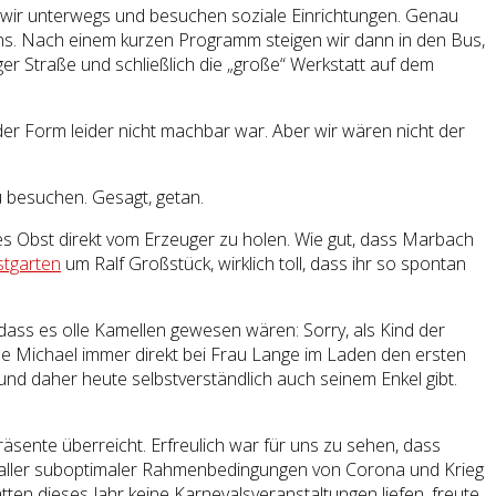
 wir unterwegs und besuchen soziale Einrichtungen. Genau
s. Nach einem kurzen Programm steigen wir dann in den Bus,
r Straße und schließlich die „große“ Werkstatt auf dem
 der Form leider nicht machbar war. Aber wir wären nicht der
u besuchen. Gesagt, getan.
es Obst direkt vom Erzeuger zu holen. Wie gut, dass Marbach
tgarten
um Ralf Großstück, wirklich toll, dass ihr so spontan
dass es olle Kamellen gewesen wären: Sorry, als Kind der
ne Michael immer direkt bei Frau Lange im Laden den ersten
und daher heute selbstverständlich auch seinem Enkel gibt.
sente überreicht. Erfreulich war für uns zu sehen, dass
tz aller suboptimaler Rahmenbedingungen von Corona und Krieg
ten dieses Jahr keine Karnevalsveranstaltungen liefen, freute